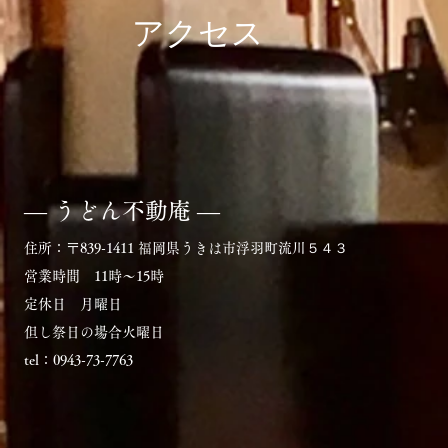
アクセス
― うどん不動庵 ―
住所：〒839-1411 福岡県うきは市浮羽町流川５４３
営業時間 11時〜15時
定休日 月曜日
但し祭日の場合火曜日
tel：0943-73-7763